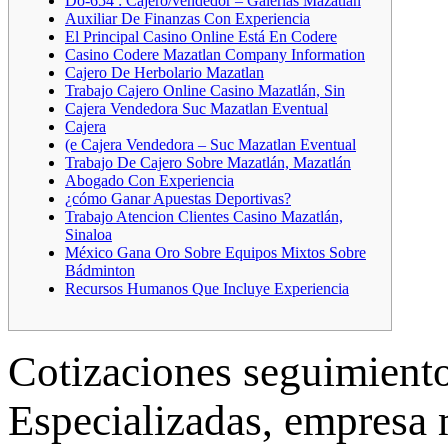
Do-654 : Cajero/vendedor – Galerías Mazatlán
Auxiliar De Finanzas Con Experiencia
El Principal Casino Online Está En Codere
Casino Codere Mazatlan Company Information
Cajero De Herbolario Mazatlan
Trabajo Cajero Online Casino Mazatlán, Sin
Cajera Vendedora Suc Mazatlan Eventual
Cajera
(e Cajera Vendedora – Suc Mazatlan Eventual
Trabajo De Cajero Sobre Mazatlán, Mazatlán
Abogado Con Experiencia
¿cómo Ganar Apuestas Deportivas?
Trabajo Atencion Clientes Casino Mazatlán,
Sinaloa
México Gana Oro Sobre Equipos Mixtos Sobre
Bádminton
Recursos Humanos Que Incluye Experiencia
Cotizaciones seguimient
Especializadas, empresa 