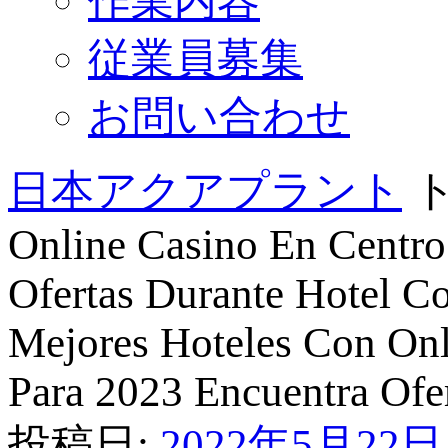
作業内容
従業員募集
お問い合わせ
日本アクアプラント
ト
Online Casino En Centro
Ofertas Durante Hotel C
Mejores Hoteles Con Onl
Para 2023 Encuentra Ofe
投稿日:
2022年5月22日