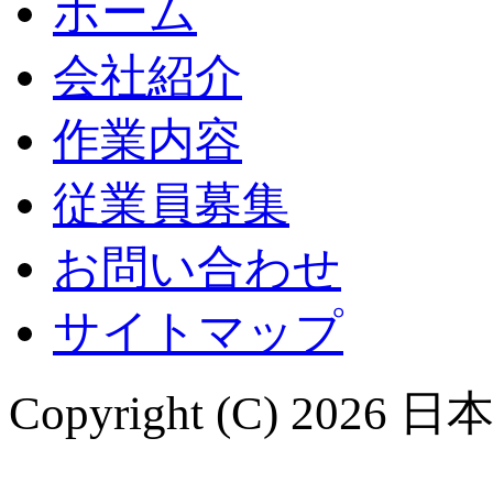
ホーム
会社紹介
作業内容
従業員募集
お問い合わせ
サイトマップ
Copyright (C) 2026 