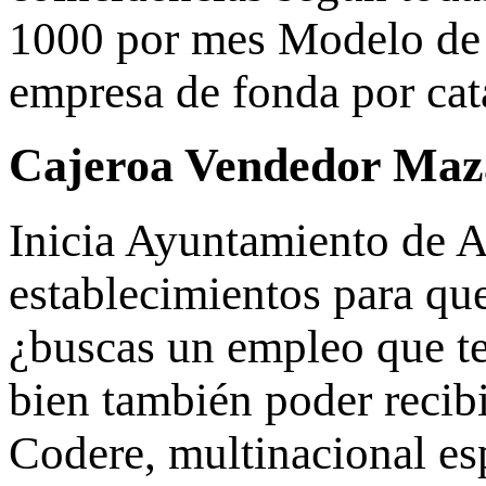
1000 por mes Modelo de
empresa de fonda por ca
Cajeroa Vendedor Maza
Inicia Ayuntamiento de 
establecimientos para qu
¿buscas un empleo que te 
bien también poder recib
Codere, multinacional esp