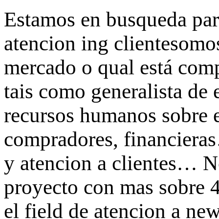
Estamos en busqueda para
atencion ing clientesomos
mercado o qual está co
tais como generalista de
recursos humanos sobre e
compradores, financieras
y atencion a clientes… N
proyecto con mas sobre 4
el field de atencion a n