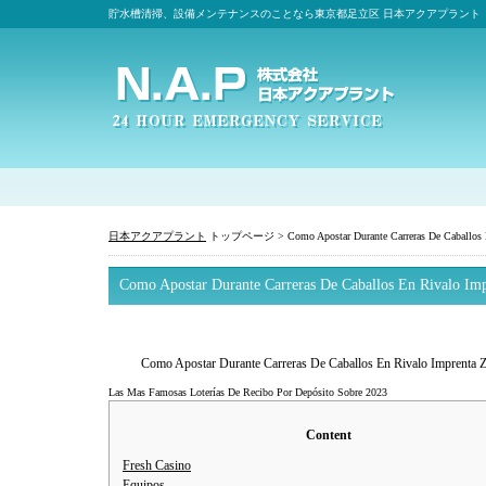
貯水槽清掃、設備メンテナンスのことなら東京都足立区 日本アクアプラント
日本アクアプラント
トップページ > Como Apostar Durante Carreras De Caballos En Ri
Como Apostar Durante Carreras De Caballos En Rivalo Impr
Como Apostar Durante Carreras De Caballos En Rivalo Imprenta Zo
Las Mas Famosas Loterías De Recibo Por Depósito Sobre 2023
Content
Fresh Casino
Equipos