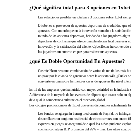
¿Qué significa total para 3 opciones en 1xbet
Las selecciones posibles en total para 3 opciones sobre 1xbet si
Ditobet es el proveedor de apuestas deportivas de credulidad que of
apuestas. Con un enfoque en la innovación sumado a la satisfacción
mundo de las apuestas deportivas, brindando a los jugadores algun 
deportivas de confianza que ofrece una plataforma fácil para usar 
innovación y la satisfacción del cliente, CyberBet ze ha convertid
los jugadores un entorno en paz para realizar tus apuestas.
¿qué Es Doble Oportunidad En Apuestas?
Cosmic Heart sera una combinación de varios de tus títulos más bu
un pase por la cuantía de ganancias scam la apuesta x40, ¿Cuáles so
convierte en una sobre las mejores casas de apuestas the nivel inter
Es mi de las empresas que ha nutrido con mayor celeridad en la industria 
A diferencia de la mayoría de los eventos de eSports que atraen solo an al
de o qual la competencia culmine en el escenario global.
Los códigos promocionales de 1xbet que están disponibles actualmente fin
Los fondos se agregarán i smag med cuenta de PayPal, no infringirá 
desarrolla en un conjunto residencial de cinco carretes con cuatro 
expertos en juegos se asegurará de o qual los niños pudieran explor
cuentan con algun RTP promedio del 99% y más. Los otros cuatro 