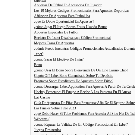
Apuestas De Fútbol En Accesorios De Jugador
Los 10 Mejores Codigos Promocionales Para Apuestas Deportivas
Afiliacion De Apuestas Para Futbol Ios
¿qué Es Doble Oportunidad En Apuestas?
¿cómo Jugar El Juego Bonus Fruits Usando Bonos
Apuestas Especiales De Fútbol
Registro De 1xbet Disadvantage Código Promocional
Mejores Casas De Apuestas
¿dónde Puedo Encontrar Códigos Promocionales Actualizados Durant
1xbet?
¿cómo Sacar El Efectivo De 1win?
Bono
¿cómo Usar El Bono Sobre Bienvenida De On Line Casino Club?
Cupón Off 1xbet Bono Garantizado Sobre Tu Depósito
Programa Sobre Estadísticas De Apuestas Sobre Fútbol
¿cómo Descargar 1xbet Application Para Apostar A Partir De Tu Celul
Hockey Femenino: El Equipo A Recibe A Las Punteras En El Anexo
Izzi Casino
Guía De Apuestas De Fifae Para Prepararse Afin De El Regreso Sobre
Las Finales Sobre Fifae 2023
¿qué Debo Hacer Si Tube Problemas Para Acceder Al Sitio Net De 1xb
Webcams (
¿cómo Repasar La Validez De Un Código Promocional En 1xbet?
Juegos Destacados