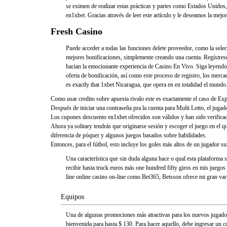
se eximen de realizar estas prácticas y partes como Estados Unid
en1xbet. Gracias através de leer este artículo y le deseamos la mejo
Fresh Casino
Puede acceder a todas las funciones delete proveedor, como la sel
mejores bonificaciones, simplemente creando una cuenta. Regístrese
hacian la emocionante experiencia de Casino En Vivo. Siga leyendo 
oferta de bonificación, así como este proceso de registro, los merc
es exactly that 1xbet Nicaragua, que opera en en totalidad el mundo
Como usar credito sobre apuesta rivalo este es exactamente el caso de Exp
Después de iniciar una contraseña pra la cuenta para Multi Lotto, el juga
Los cupones descuento en1xbet ofrecidos son válidos y han sido verifica
Ahora ya solitary tendrás que originarse sesión y escoger el juego en el qu
diferencia de póquer y algunos juegos basados sobre habilidades.
Entonces, para el fútbol, esto incluye los goles más altos de un jugador s
Una característica que sin duda alguna hace o qual esta plataforma
recibir hasta truck euros más one hundred fifty giros en mis juegos 
line online casino on-line como Bet365, Betsson ofrece mi gran var
Equipos
Una de algunas promociones más atractivas para los nuevos jugador
bienvenida para hasta $ 130. Para hacer aquello, debe ingresar un c