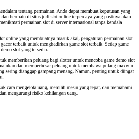
 mendalam tentang permainan, Anda dapat membuat keputusan yang
n bermain di situs judi slot online terpercaya yang pastinya akan
ikmati permainan slot di server internasional tanpa kendala
 slot online yang membuatnya masuk akal, pengaturan permainan slot
ot gacor terbaik untuk menghadirkan game slot terbaik. Setiap game
 demo slot yang tersedia.
untuk memberikan peluang bagi slotter untuk mencoba game demo slot
Anda mainkan dan memperbesar peluang untuk membawa pulang maxwin
t yang sering dianggap gampang menang. Namun, penting untuk diingat
n.
masuk cara mengelola uang, memilih mesin yang tepat, dan memahami
dan mengurangi risiko kehilangan uang.