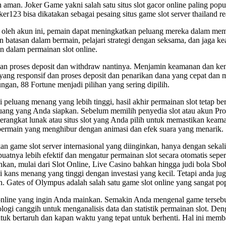
aman. Joker Game yakni salah satu situs slot gacor online paling pop
r123 bisa dikatakan sebagai pesaing situs game slot server thailand real
kan oleh akun ini, pemain dapat meningkatkan peluang mereka dalam 
batasan dalam bermain, pelajari strategi dengan seksama, dan jaga k
n dalam permainan slot online.
an proses deposit dan withdraw nantinya. Menjamin keamanan dan ke
t yang responsif dan proses deposit dan penarikan dana yang cepat d
, 88 Fortune menjadi pilihan yang sering dipilih.
 peluang menang yang lebih tinggi, hasil akhir permainan slot tetap 
 uang yang Anda siapkan. Sebelum memilih penyedia slot atau akun Pro
a perangkat lunak atau situs slot yang Anda pilih untuk memastikan ke
bermain yang menghibur dengan animasi dan efek suara yang menarik.
me slot server internasional yang diinginkan, hanya dengan sekali kl
uatnya lebih efektif dan mengatur permainan slot secara otomatis sepe
kan, mulai dari Slot Online, Live Casino bahkan hingga judi bola Sbobe
kans menang yang tinggi dengan investasi yang kecil. Tetapi anda juga 
 Gates of Olympus adalah salah satu game slot online yang sangat pop
 online yang ingin Anda mainkan. Semakin Anda mengenal game terseb
ologi canggih untuk menganalisis data dan statistik permainan slot. D
ntuk bertaruh dan kapan waktu yang tepat untuk berhenti. Hal ini mem