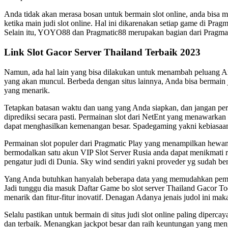
Anda tidak akan merasa bosan untuk bermain slot online, anda bisa m
ketika main judi slot online. Hal ini dikarenakan setiap game di Pragm
Selain itu, YOYO88 dan Pragmatic88 merupakan bagian dari Pragmatic
Link Slot Gacor Server Thailand Terbaik 2023
Namun, ada hal lain yang bisa dilakukan untuk menambah peluang A
yang akan muncul. Berbeda dengan situs lainnya, Anda bisa bermain
yang menarik.
Tetapkan batasan waktu dan uang yang Anda siapkan, dan jangan pern
diprediksi secara pasti. Permainan slot dari NetEnt yang menawarka
dapat menghasilkan kemenangan besar. Spadegaming yakni kebiasaan 
Permainan slot populer dari Pragmatic Play yang menampilkan hewan
bermodalkan satu akun VIP Slot Server Rusia anda dapat menikmati rib
pengatur judi di Dunia. Sky wind sendiri yakni proveder yg sudah be
Yang Anda butuhkan hanyalah beberapa data yang memudahkan pembayara
Jadi tunggu dia masuk Daftar Game bo slot server Thailand Gacor T
menarik dan fitur-fitur inovatif. Denagan Adanya jenais judol ini ma
Selalu pastikan untuk bermain di situs judi slot online paling dipe
dan terbaik. Menangkan jackpot besar dan raih keuntungan yang mengg