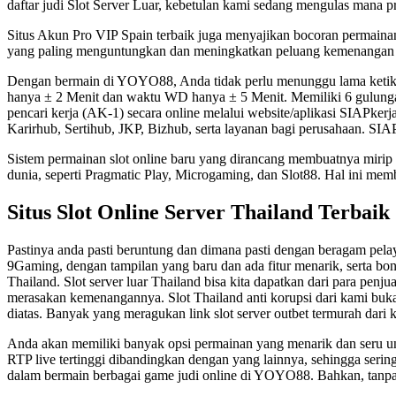
daftar judi Slot Server Luar, kebetulan kami sedang mengulas mana pr
Situs Akun Pro VIP Spain terbaik juga menyajikan bocoran permainan
yang paling menguntungkan dan meningkatkan peluang kemenangan An
Dengan bermain di YOYO88, Anda tidak perlu menunggu lama ketik
hanya ± 2 Menit dan waktu WD hanya ± 5 Menit. Memiliki 6 gulunga
pencari kerja (AK-1) secara online melalui website/aplikasi SIAPkerj
Karirhub, Sertihub, JKP, Bizhub, serta layanan bagi perusahaan. SI
Sistem permainan slot online baru yang dirancang membuatnya mirip d
dunia, seperti Pragmatic Play, Microgaming, dan Slot88. Hal ini me
Situs Slot Online Server Thailand Terb
Pastinya anda pasti beruntung dan dimana pasti dengan beragam pela
9Gaming, dengan tampilan yang baru dan ada fitur menarik, serta bonus
Thailand. Slot server luar Thailand bisa kita dapatkan dari para pen
merasakan kemenangannya. Slot Thailand anti korupsi dari kami buk
diatas. Banyak yang meragukan link slot server outbet termurah dari k
Anda akan memiliki banyak opsi permainan yang menarik dan seru u
RTP live tertinggi dibandingkan dengan yang lainnya, sehingga serin
dalam bermain berbagai game judi online di YOYO88. Bahkan, tanpa t