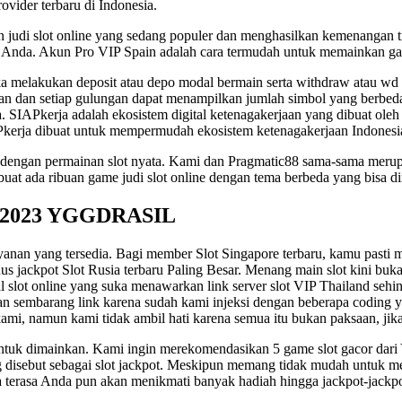
ovider terbaru di Indonesia.
 judi slot online yang sedang populer dan menghasilkan kemenangan t
da. Akun Pro VIP Spain adalah cara termudah untuk memainkan game 
a melakukan deposit atau depo modal bermain serta withdraw atau 
n dan setiap gulungan dapat menampilkan jumlah simbol yang berbed
a. SIAPkerja adalah ekosistem digital ketenagakerjaan yang dibuat oleh
APkerja dibuat untuk mempermudah ekosistem ketenagakerjaan Indonesia
engan permainan slot nyata. Kami dan Pragmatic88 sama-sama merupakan 
mbuat ada ribuan game judi slot online dengan tema berbeda yang bis
aik 2023 YGGDRASIL
yanan yang tersedia. Bagi member Slot Singapore terbaru, kamu pasti m
 jackpot Slot Rusia terbaru Paling Besar. Menang main slot kini bukan h
jual slot online yang suka menawarkan link server slot VIP Thailand s
an sembarang link karena sudah kami injeksi dengan beberapa coding 
ami, namun kami tidak ambil hati karena semua itu bukan paksaan, jika i
ntuk dimainkan. Kami ingin merekomendasikan 5 game slot gacor dari
g disebut sebagai slot jackpot. Meskipun memang tidak mudah untuk me
erasa Anda pun akan menikmati banyak hadiah hingga jackpot-jackpot 