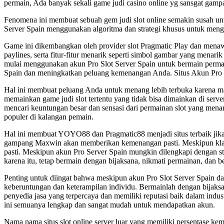
permain, Ada banyak sekali game judi casino online yg sansgat gamp
Fenomena ini membuat sebuah gem judi slot online semakin susah u
Server Spain menggunakan algoritma dan strategi khusus untuk mengana
Game ini dikembangkan oleh provider slot Pragmatic Play dan menawark
paylines, serta fitur-fitur menarik seperti simbol gambar yang mena
mulai menggunakan akun Pro Slot Server Spain untuk bermain permai
Spain dan meningkatkan peluang kemenangan Anda. Situs Akun Pro Th
Hal ini membuat peluang Anda untuk menang lebih terbuka karena masi
memainkan game judi slot tertentu yang tidak bisa dimainkan di ser
mencari keuntungan besar dan sensasi dari permainan slot yang men
populer di kalangan pemain.
Hal ini membuat YOYO88 dan Pragmatic88 menjadi situs terbaik jika
gampang Maxwin akan memberikan kemenangan pasti. Meskipun klaimn
pasti. Meskipun akun Pro Server Spain mungkin dilengkapi dengan stra
karena itu, tetap bermain dengan bijaksana, nikmati permainan, dan 
Penting untuk diingat bahwa meskipun akun Pro Slot Server Spain d
keberuntungan dan keterampilan individu. Bermainlah dengan bijaks
penyedia jasa yang terpercaya dan memiliki reputasi baik dalam indus
ini semuanya lengkap dan sangat mudah untuk mendapatkan akun.
Nama nama situs slot online server luar yang memiliki persentase kem