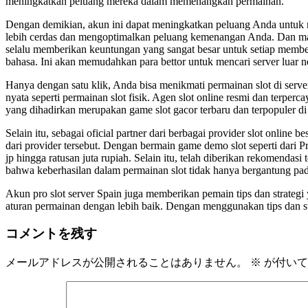
meningkatkan peluang mereka dalam memenangkan permainan.
Dengan demikian, akun ini dapat meningkatkan peluang Anda untuk
lebih cerdas dan mengoptimalkan peluang kemenangan Anda. Dan masih 
selalu memberikan keuntungan yang sangat besar untuk setiap membe
bahasa. Ini akan memudahkan para bettor untuk mencari server luar n
Hanya dengan satu klik, Anda bisa menikmati permainan slot di serve
nyata seperti permainan slot fisik. Agen slot online resmi dan terper
yang dihadirkan merupakan game slot gacor terbaru dan terpopuler di 
Selain itu, sebagai oficial partner dari berbagai provider slot on
dari provider tersebut. Dengan bermain game demo slot seperti da
jp hingga ratusan juta rupiah. Selain itu, telah diberikan rekomenda
bahwa keberhasilan dalam permainan slot tidak hanya bergantung pad
Akun pro slot server Spain juga memberikan pemain tips dan strateg
aturan permainan dengan lebih baik. Dengan menggunakan tips dan s
コメントを残す
メールアドレスが公開されることはありません。
※
が付いて